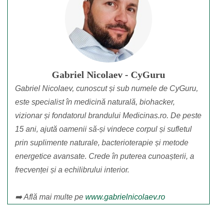
Gabriel Nicolaev - CyGuru
Gabriel Nicolaev, cunoscut și sub numele de CyGuru,
este specialist în medicină naturală, biohacker,
vizionar și fondatorul brandului Medicinas.ro. De peste
15 ani, ajută oamenii să-și vindece corpul și sufletul
prin suplimente naturale, bacterioterapie și metode
energetice avansate. Crede în puterea cunoașterii, a
frecvenței și a echilibrului interior.
➡️ Află mai multe pe
www.gabrielnicolaev.ro