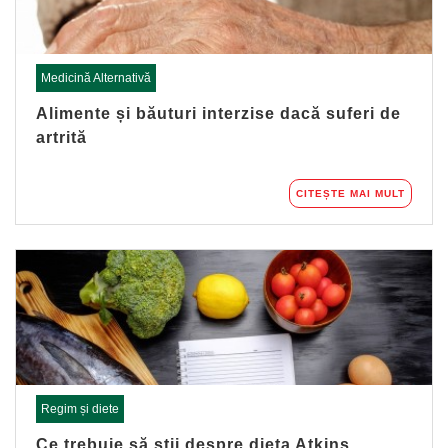
Medicină Alternativă
Alimente și băuturi interzise dacă suferi de
artrită
CITEȘTE MAI MULT
Regim și diete
Ce trebuie să știi despre dieta Atkins.