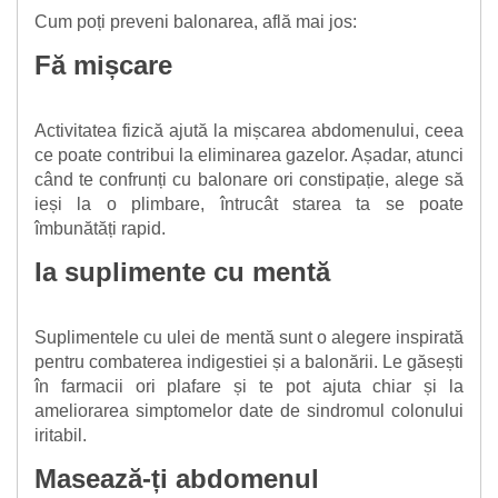
Cum poți preveni balonarea, află mai jos:
Fă mișcare
Activitatea fizică ajută la mișcarea abdomenului, ceea
ce poate contribui la eliminarea gazelor. Așadar, atunci
când te confrunți cu balonare ori constipație, alege să
ieși la o plimbare, întrucât starea ta se poate
îmbunătăți rapid.
Ia suplimente cu mentă
Suplimentele cu ulei de mentă sunt o alegere inspirată
pentru combaterea indigestiei și a balonării. Le găsești
în farmacii ori plafare și te pot ajuta chiar și la
ameliorarea simptomelor date de sindromul colonului
iritabil.
Masează-ți abdomenul