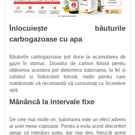
Înlocuiește băuturile
carbogazoase cu apa
Băuturile carbogazoase pot duce la acumularea de
gaze în stomac. Dioxidul de carbon folosit pentru
obținerea acestora pot determina balonarea, la fel și
zahărul și îndulcitorii folosiți, motiv pentru care
nutriționiștii vă recomandă să consumați cu încredere
apă.
Mănâncă la intervale fixe
De cele mai multe ori, balonarea este un efect advers
al unei mese copioase. Pentru a evita acest disconfort
alege să mănânci puțin, dar mai des, întrucât acest