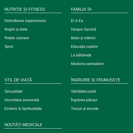
NUTRIȚIE ȘI FITNESS
FAMILIA TA
Detoxifierea organismului
El si Ea
Regim și diete
Despre Sarcină
Rețete culinare
Bebe și mămici
Sport
Educația copiilor
La bătrânețe
Medicina animalelor
STIL DE VIAȚĂ
ÎNGRIJIRE ȘI FRUMUSEȚE
Sexualitate
Sănătatea pielii
Dezvoltare personală
Îngrijirea părului
Ezoteric & Spiritualitate
Trucuri și secrete
NOUTĂȚI MEDICALE