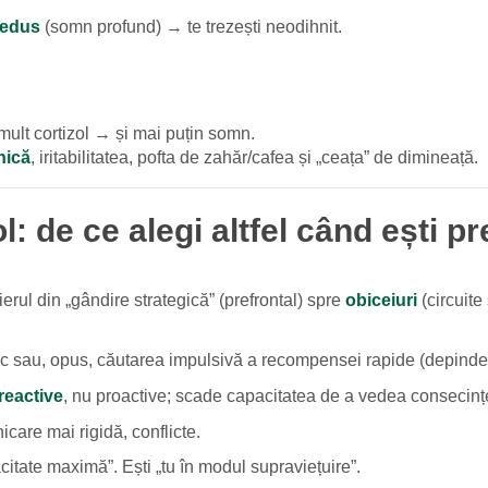
edus
(somn profund) → te trezești neodihnit.
ult cortizol → și mai puțin somn.
nică
, iritabilitatea, pofta de zahăr/cafea și „ceața” de dimineață.
ol: de ce alegi altfel când ești p
ierul din „gândire strategică” (prefrontal) spre
obiceiuri
(circuite
isc sau, opus, căutarea impulsivă a recompensei rapide (depinde 
reactive
, nu proactive; scade capacitatea de a vedea consecinț
are mai rigidă, conflicte.
acitate maximă”. Ești „tu în modul supraviețuire”.