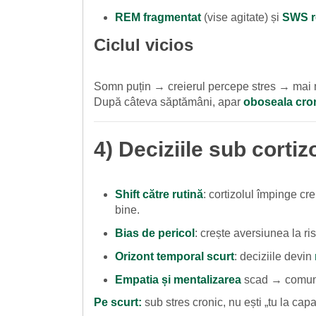
REM fragmentat
(vise agitate) și
SWS r
Ciclul vicios
Somn puțin → creierul percepe stres → mai m
După câteva săptămâni, apar
oboseala cro
4) Deciziile sub cortiz
Shift către rutină
: cortizolul împinge cre
bine.
Bias de pericol
: crește aversiunea la r
Orizont temporal scurt
: deciziile devin
Empatia și mentalizarea
scad → comunic
Pe scurt:
sub stres cronic, nu ești „tu la cap