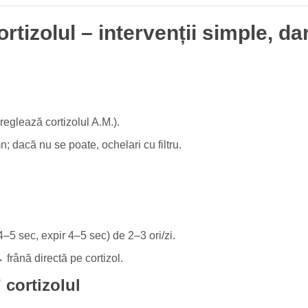
ortizolul – intervenții simple, d
eglează cortizolul A.M.).
 dacă nu se poate, ochelari cu filtru.
4–5 sec, expir 4–5 sec) de 2–3 ori/zi.
frână directă pe cortizol.
 cortizolul