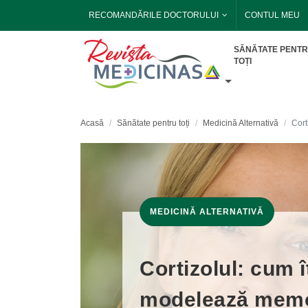
RECOMANDĂRILE DOCTORULUI
CONTUL MEU
SĂNĂTATE PENT
TOȚI
Acasă
Sănătate pentru toți
Medicină Alternativă
Cort
MEDICINĂ ALTERNATIVĂ
Cortizolul: cum î
modelează memo