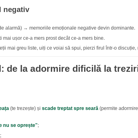
 negativ
 de alarmă) → memoriile emoționale negative devin dominante.
ești mai ușor ce-a mers prost decât ce-a mers bine.
eții mai greu liste, uiți ce voiai să spui, pierzi firul într-o discuție
 de la adormire dificilă la trezi
eața
(te trezește) și
scade treptat spre seară
(permite adormire
e nu se oprește”
;
;