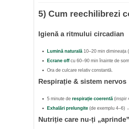
5) Cum reechilibrezi c
Igienă a ritmului circadian
Lumină naturală
10–20 min dimineața (r
Ecrane off
cu 60–90 min înainte de somn;
Ora de culcare relativ constantă.
Respirație & sistem nervos
5 minute de
respirație coerentă
(inspir 
Exhalări prelungite
(de exemplu 4–6) → 
Nutriție care nu-ți „aprinde”