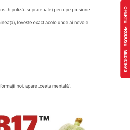
OFERTE PRODUSE MEDICINAS
lamus–hipofiză–suprarenale) percepe presiune:
mineața), lovește exact acolo unde ai nevoie
formații noi, apare „ceața mentală”.