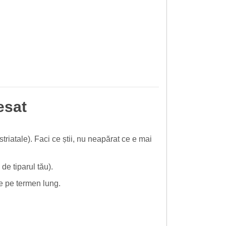
resat
 striatale). Faci ce știi, nu neapărat ce e mai
de tiparul tău).
e pe termen lung.