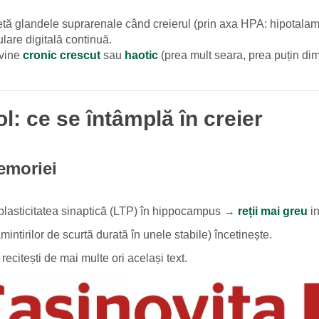
ecretă glandele suprarenale când creierul (prin axa HPA: hipota
ulare digitală continuă.
evine
cronic crescut
sau
haotic
(prea mult seara, prea puțin di
l: ce se întâmplă în creier
emoriei
 plasticitatea sinaptică (LTP) în hippocampus →
reții mai greu
in
tirilor de scurtă durată în unele stabile) încetinește.
 recitești de mai multe ori același text.