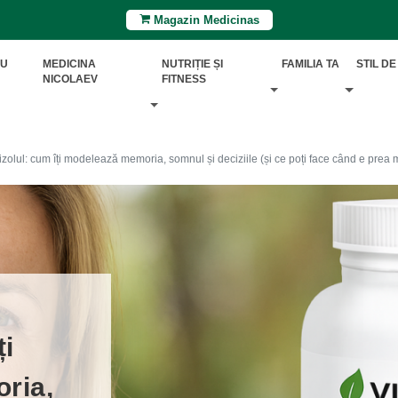
Magazin Medicinas
RU
MEDICINA
NUTRIȚIE ȘI
FAMILIA TA
STIL DE
NICOLAEV
FITNESS
izolul: cum îți modelează memoria, somnul și deciziile (și ce poți face când e prea m
ți
ria,