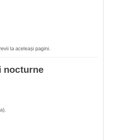
, revii la aceleași pagini.
ri nocturne
a).