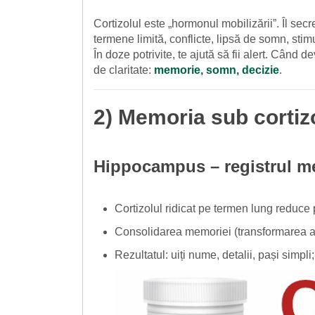
Cortizolul este „hormonul mobilizării”. Îl s
termene limită, conflicte, lipsă de somn, stim
În doze potrivite, te ajută să fii alert. Când d
de claritate:
memorie, somn, decizie
.
2) Memoria sub cortizo
Hippocampus – registrul m
Cortizolul ridicat pe termen lung reduce
Consolidarea memoriei (transformarea amin
Rezultatul: uiți nume, detalii, pași simpli;