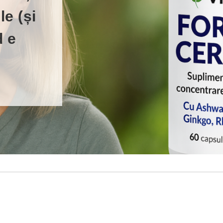
le (și
d e