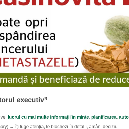
torul executiv”
ive:
lucrul cu mai multe informații în minte
,
planificarea
,
auto
 → îți fuge atenția, te blochezi în detalii, amâni decizii.