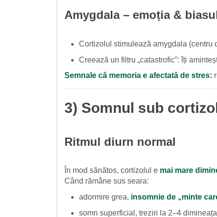
Amygdala – emoția & biasul
Cortizolul stimulează amygdala (centru
Creează un filtru „catastrofic”: îți amint
Semnale că memoria e afectată de stres:
r
3) Somnul sub cortizol:
Ritmul diurn normal
În mod sănătos, cortizolul e
mai mare dimin
Când rămâne sus seara:
adormire grea,
insomnie de „minte car
somn superficial, treziri la 2–4 dimineața