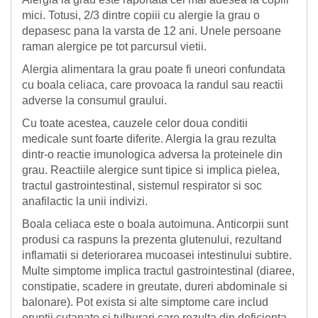
mici. Totusi, 2/3 dintre copiii cu alergie la grau o
depasesc pana la varsta de 12 ani. Unele persoane
raman alergice pe tot parcursul vietii.
Alergia alimentara la grau poate fi uneori confundata
cu boala celiaca, care provoaca la randul sau reactii
adverse la consumul graului.
Cu toate acestea, cauzele celor doua conditii
medicale sunt foarte diferite. Alergia la grau rezulta
dintr-o reactie imunologica adversa la proteinele din
grau. Reactiile alergice sunt tipice si implica pielea,
tractul gastrointestinal, sistemul respirator si soc
anafilactic la unii indivizi.
Boala celiaca este o boala autoimuna. Anticorpii sunt
produsi ca raspuns la prezenta glutenului, rezultand
inflamatii si deteriorarea mucoasei intestinului subtire.
Multe simptome implica tractul gastrointestinal (diaree,
constipatie, scadere in greutate, dureri abdominale si
balonare). Pot exista si alte simptome care includ
eruptii cutanate si tulburari care rezulta din deficienta