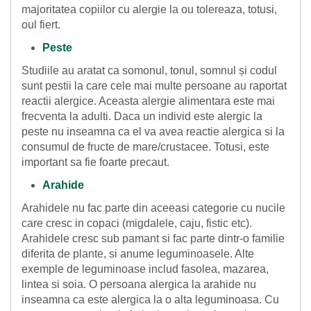
majoritatea copiilor cu alergie la ou tolereaza, totusi,
oul fiert.
Peste
Studiile au aratat ca somonul, tonul, somnul și codul
sunt pestii la care cele mai multe persoane au raportat
reactii alergice. Aceasta alergie alimentara este mai
frecventa la adulti. Daca un individ este alergic la
peste nu inseamna ca el va avea reactie alergica si la
consumul de fructe de mare/crustacee. Totusi, este
important sa fie foarte precaut.
Arahide
Arahidele nu fac parte din aceeasi categorie cu nucile
care cresc in copaci (migdalele, caju, fistic etc).
Arahidele cresc sub pamant si fac parte dintr-o familie
diferita de plante, si anume leguminoasele. Alte
exemple de leguminoase includ fasolea, mazarea,
lintea si soia. O persoana alergica la arahide nu
inseamna ca este alergica la o alta leguminoasa. Cu