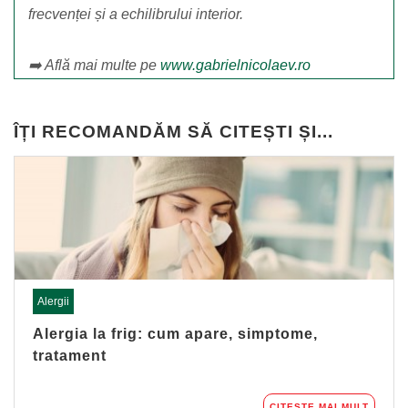
frecvenței și a echilibrului interior.
➡️ Află mai multe pe
www.gabrielnicolaev.ro
ÎȚI RECOMANDĂM SĂ CITEȘTI ȘI...
Alergii
Alergia la frig: cum apare, simptome,
tratament
CITEȘTE MAI MULT