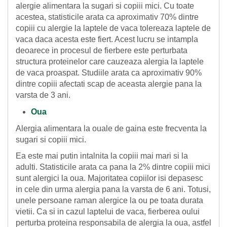
alergie alimentara la sugari si copiii mici. Cu toate
acestea, statisticile arata ca aproximativ 70% dintre
copiii cu alergie la laptele de vaca tolereaza laptele de
vaca daca acesta este fiert. Acest lucru se intampla
deoarece in procesul de fierbere este perturbata
structura proteinelor care cauzeaza alergia la laptele
de vaca proaspat. Studiile arata ca aproximativ 90%
dintre copiii afectati scap de aceasta alergie pana la
varsta de 3 ani.
Oua
Alergia alimentara la ouale de gaina este frecventa la
sugari si copiii mici.
Ea este mai putin intalnita la copiii mai mari si la
adulti. Statisticile arata ca pana la 2% dintre copiii mici
sunt alergici la oua. Majoritatea copiilor isi depasesc
in cele din urma alergia pana la varsta de 6 ani. Totusi,
unele persoane raman alergice la ou pe toata durata
vietii. Ca si in cazul laptelui de vaca, fierberea oului
perturba proteina responsabila de alergia la oua, astfel