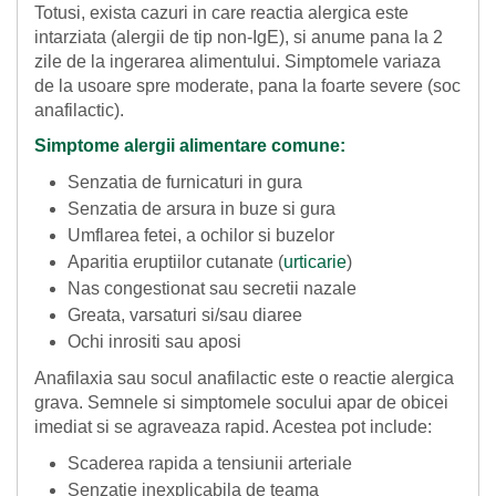
Totusi, exista cazuri in care reactia alergica este
intarziata (alergii de tip non-IgE), si anume pana la 2
zile de la ingerarea alimentului. Simptomele variaza
de la usoare spre moderate, pana la foarte severe (soc
anafilactic).
Simptome alergii alimentare comune:
Senzatia de furnicaturi in gura
Senzatia de arsura in buze si gura
Umflarea fetei, a ochilor si buzelor
Aparitia eruptiilor cutanate (
urticarie
)
Nas congestionat sau secretii nazale
Greata, varsaturi si/sau diaree
Ochi inrositi sau aposi
Anafilaxia sau socul anafilactic este o reactie alergica
grava. Semnele si simptomele socului apar de obicei
imediat si se agraveaza rapid. Acestea pot include:
Scaderea rapida a tensiunii arteriale
Senzatie inexplicabila de teama