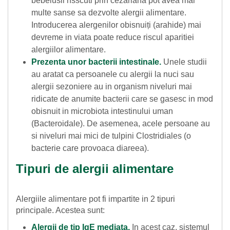
bebelusii nsscuti prin cezariana pot avea mai
multe sanse sa dezvolte alergii alimentare.
Introducerea alergenilor obisnuiți (arahide) mai
devreme in viata poate reduce riscul aparitiei
alergiilor alimentare.
Prezenta unor bacterii intestinale.
Unele studii
au aratat ca persoanele cu alergii la nuci sau
alergii sezoniere au in organism niveluri mai
ridicate de anumite bacterii care se gasesc in mod
obisnuit in microbiota intestinului uman
(Bacteroidale). De asemenea, acele persoane au
si niveluri mai mici de tulpini Clostridiales (o
bacterie care provoaca diareea).
Tipuri de alergii alimentare
Alergiile alimentare pot fi impartite in 2 tipuri
principale. Acestea sunt:
Alergii de tip IgE mediata.
In acest caz, sistemul