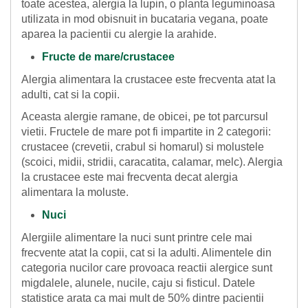
toate acestea, alergia la lupin, o planta leguminoasa
utilizata in mod obisnuit in bucataria vegana, poate
aparea la pacientii cu alergie la arahide.
Fructe de mare/crustacee
Alergia alimentara la crustacee este frecventa atat la
adulti, cat si la copii.
Aceasta alergie ramane, de obicei, pe tot parcursul
vietii. Fructele de mare pot fi impartite in 2 categorii:
crustacee (crevetii, crabul si homarul) si molustele
(scoici, midii, stridii, caracatita, calamar, melc). Alergia
la crustacee este mai frecventa decat alergia
alimentara la moluste.
Nuci
Alergiile alimentare la nuci sunt printre cele mai
frecvente atat la copii, cat si la adulti. Alimentele din
categoria nucilor care provoaca reactii alergice sunt
migdalele, alunele, nucile, caju si fisticul. Datele
statistice arata ca mai mult de 50% dintre pacientii