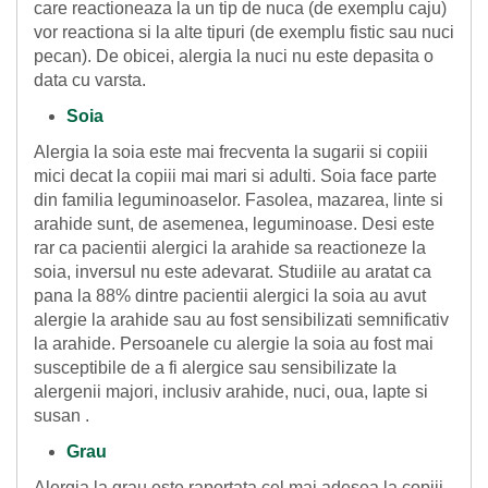
care reactioneaza la un tip de nuca (de exemplu caju)
vor reactiona si la alte tipuri (de exemplu fistic sau nuci
pecan). De obicei, alergia la nuci nu este depasita o
data cu varsta.
Soia
Alergia la soia este mai frecventa la sugarii si copiii
mici decat la copiii mai mari si adulti. Soia face parte
din familia leguminoaselor. Fasolea, mazarea, linte si
arahide sunt, de asemenea, leguminoase. Desi este
rar ca pacientii alergici la arahide sa reactioneze la
soia, inversul nu este adevarat. Studiile au aratat ca
pana la 88% dintre pacientii alergici la soia au avut
alergie la arahide sau au fost sensibilizati semnificativ
la arahide. Persoanele cu alergie la soia au fost mai
susceptibile de a fi alergice sau sensibilizate la
alergenii majori, inclusiv arahide, nuci, oua, lapte si
susan .
Grau
Alergia la grau este raportata cel mai adesea la copiii